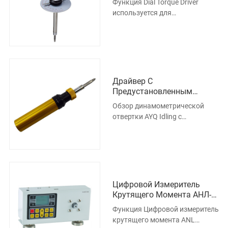
Функция Dial Torque Driver
используется для
автомобилей, мотоциклов,
машин, электроники и так
далее. Он используется дл
Драйвер С
Предустановленным
Крутящим Моментом AYQ
Обзор динамометрической
отвертки AYQ Idling с
требованиями по крутящему
моменту для затяжки винта,
крепящего заго
Цифровой Измеритель
Крутящего Момента АНЛ-1-
20П
Функция Цифровой измеритель
крутящего момента ANL