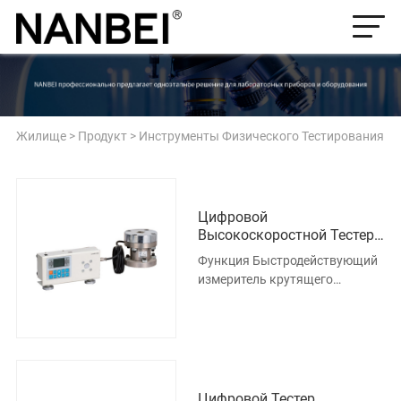
Жилище
>
Продукт
>
Инструменты Физического Тестирования
Цифровой
Высокоскоростной Тестер
Крутящего Момента При
Функция Быстродействующий
Ударе
измеритель крутящего
момента представляет собой
интеллектуальный
многофункциона
Цифровой Тестер