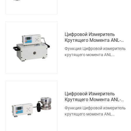
специально разработан для
измерения всех видов
крутящего мо
Цифровой Измеритель
Крутящего Момента ANL-
50-500
Функция Цифровой измеритель
крутящего момента ANL
специально разработан для
измерения всех видов
крутящего мо
Цифровой Измеритель
Крутящего Момента ANL-
1000-5000
Функция Цифровой измеритель
крутящего момента ANL
специально разработан для
измерения всех видов