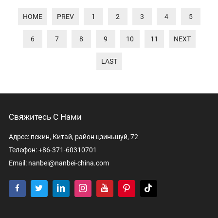
HOME
PREV
1
2
3
4
5
6
7
8
9
10
11
NEXT
LAST
Свяжитесь С Нами
Адрес: пекин, Китай, район цзиньшуй, 72
Телефон: +86-371-60310701
Email:
nanbei@nanbei-china.com