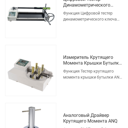
Динамометрического
Ключа ANJ
Функция Цифровой тестер
динамометрического ключа
представляет собой
интеллектуальный
многофункциональный и
Измеритель Крутящего
Момента Крышки Бутылки
ANL-P
Функция Тестер крутящего
момента крышки бутылки ANL-
P является интеллектуальным
и многофункциональным
измерит
Аналоговый Драйвер
Крутящего Момента ANQ