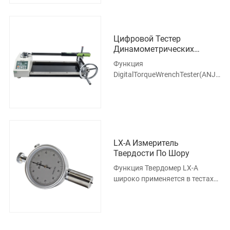
крутящего мо
Цифровой Тестер
Динамометрических
Ключей ANJ-S
Функция
DigitalTorqueWrenchTester(ANJ-
S) представляет собой
интеллектуальный
многофункциональный
измерительный прибор, пре
LX-A Измеритель
Твердости По Шору
Функция Твердомер LX-A
широко применяется в тестах
на твердость пластика низкой
и средней твердости, всех
видов