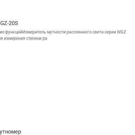
GZ-20S
ие функцийИзмеритель мутности рассеянного света серии WGZ
ля измерения степени ра
утномер