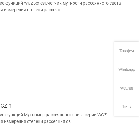
ие функций WGZSeriesСчетчик мутности рассеянного света
ля измерения степени рассеян
Телефон
Whatsapp
WeChat
GZ-1
Почта
ие функций Мутномер рассеянного света серии WGZ
ля измерения степени рассеяния св