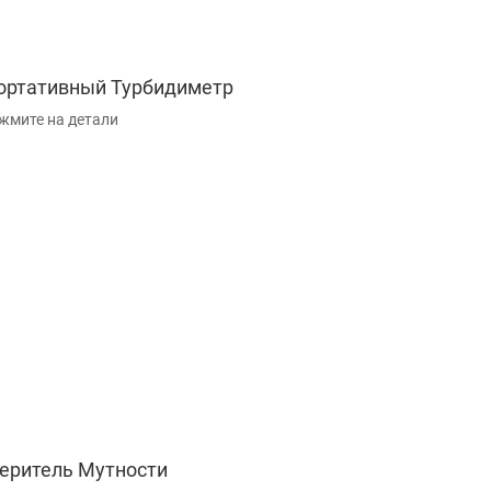
ортативный Турбидиметр
жмите на детали
еритель Мутности