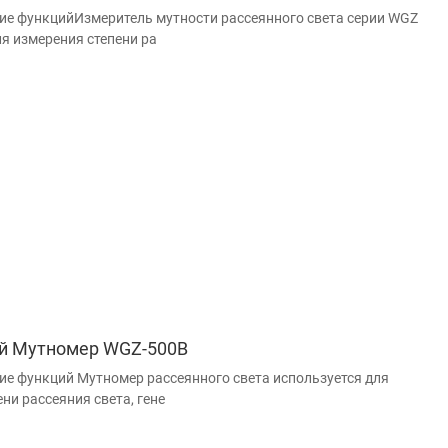
ие функцийИзмеритель мутности рассеянного света серии WGZ
ля измерения степени ра
й Мутномер WGZ-500B
ие функций Мутномер рассеянного света используется для
ни рассеяния света, гене