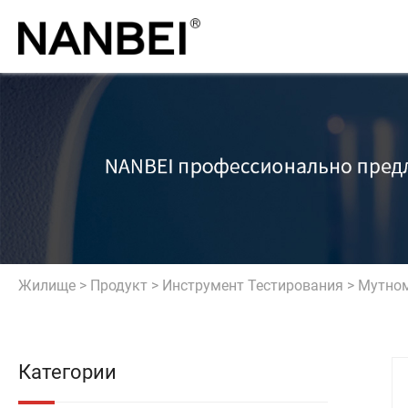
Жилище
>
Продукт
>
Инструмент Тестирования
>
Мутно
Категории