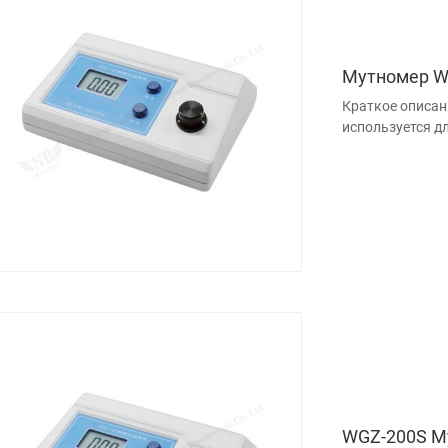
Мутномер W
Краткое описан
используется д
WGZ-200S М