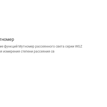
тномер
ие функций Мутномер рассеянного света серии WGZ
ля измерения степени рассеяния св