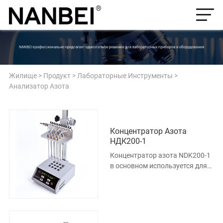
Жилище
>
Продукт
>
Лабораторные Инструменты
>
Анализатор Азота
Концентратор Азота
НДК200-1
Концентратор азота NDK200-1
в основном используется для
обогащения проб или
препаратов большого объема
(таких как