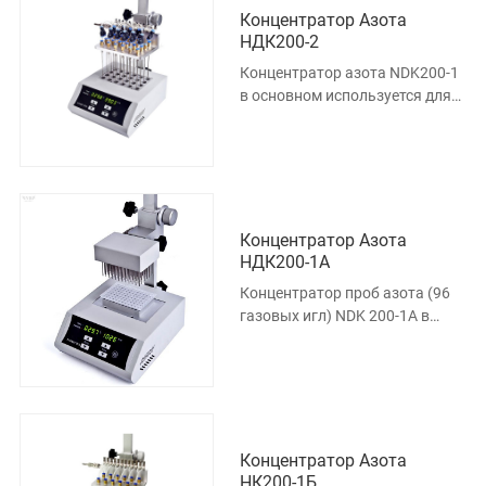
Концентратор Азота
НДК200-2
Концентратор азота NDK200-1
в основном используется для
обогащения проб или
препаратов большого объема
(таких как
Концентратор Азота
НДК200-1А
Концентратор проб азота (96
газовых игл) NDK 200-1A в
основном используется для
концентрирования или
подготовки про
Концентратор Азота
НК200-1Б