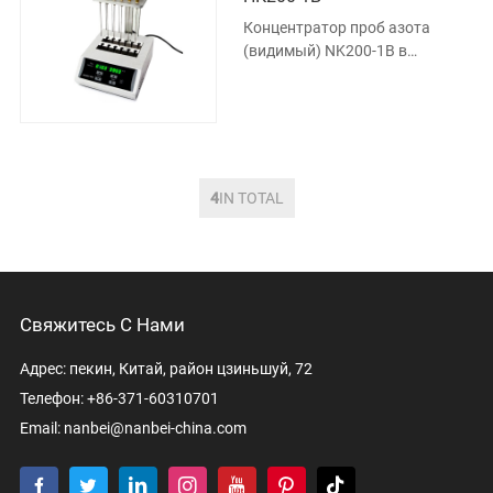
Концентратор проб азота
(видимый) NK200-1B в
основном используется для
концентрирования или
подготовки пробы парт
4
IN TOTAL
Свяжитесь С Нами
Адрес: пекин, Китай, район цзиньшуй, 72
Телефон: +86-371-60310701
Email:
nanbei@nanbei-china.com