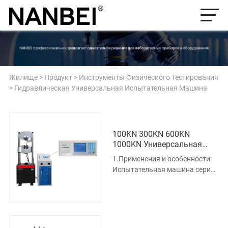
Жилище
>
Продукт
>
Инструменты Физического Тестирования
>
Гидравлическая Универсальная Испытательная Машина
100KN 300KN 600KN
1000KN Универсальная
Испытательная Машина
1.Применения и особенности:
Давления Цифрового
Испытательная машина серии
Дисплея
WES нагружается
гидравлическим приводом и
использует ци