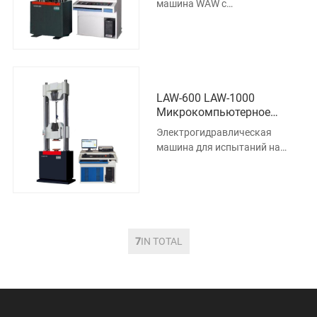
машина WAW с
Электрогидравлическим
электрогидравлическим
Сервоприводом,
сервоприводом, управляемая
Управляемая
микрокомпьютером,
Микрокомпьютером
LAW-600 LAW-1000
Микрокомпьютерное
Управление
Электрогидравлическая
Электрогидравлическая
машина для испытаний на
Машина Для Испытания
растяжение стальных прядей с
Стальной Пряди На
сервоприводом серии LAW
Растяжение С
использует
Сервоприводом
7
IN TOTAL