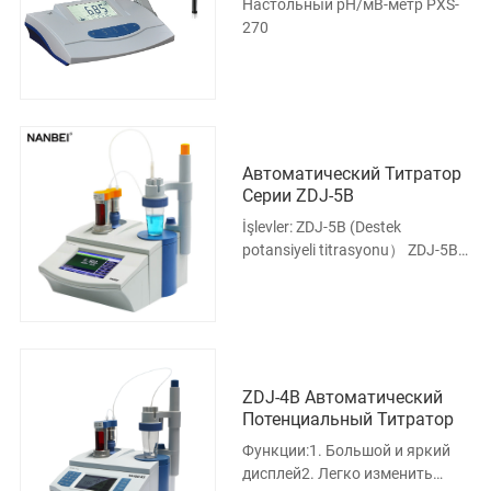
Настольный pH/мВ-метр PXS-
270
Автоматический Титратор
Серии ZDJ-5B
İşlevler: ZDJ-5B (Destek
potansiyeli titrasyonu） ZDJ-5B-
D (Destek iletkenliği titrasyonu ve
potansiyel titrasyonu） ZDJ-5B-Y
(Destek çıkmaz titrasyonu ve
potansiyel titrasyonu) ZDJ-5B-G
ZDJ-4B Автоматический
Потенциальный Титратор
Функции:1. Большой и яркий
дисплей2. Легко изменить