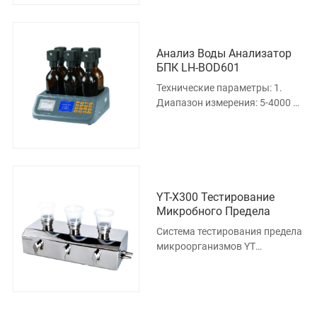
большинства образцов
Анализ Воды Анализатор
БПК LH-BOD601
Технические параметры: 1.
Диапазон измерения: 5-4000 мг
/ л. 2. Точность измерения:
10%. 3. Интервал записи: 6
минут --- 3 ча
YT-X300 Тестирование
Микробного Предела
Система тестирования предела
микроорганизмов YT
использует метод мембранной
фильтрации. Он состоит из
устройс