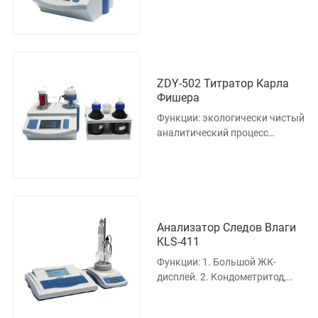
клапан и корпус для
интеграции, избежать
взаимных помех реше
ZDY-502 Титратор Карла
Фишера
Функции: экологически чистый
аналитический процесс
измерения; Устройство для
предотвращения утечки и
устройс
Анализатор Следов Влаги
KLS-411
Функции: 1. Большой ЖК-
дисплей. 2. Кондометритод,
немембранный электрод,
выталкиваемый для