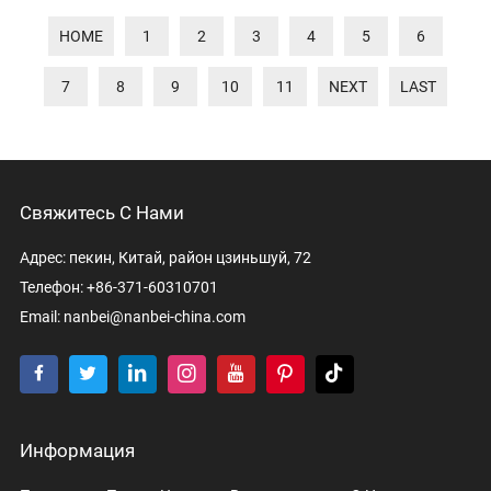
HOME
1
2
3
4
5
6
7
8
9
10
11
NEXT
LAST
Свяжитесь С Нами
Адрес: пекин, Китай, район цзиньшуй, 72
Телефон: +86-371-60310701
Email:
nanbei@nanbei-china.com
Информация