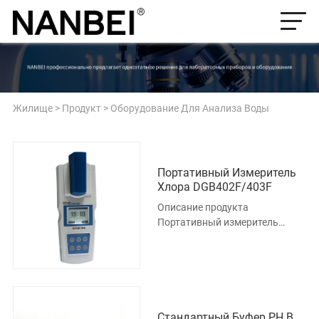
Жилище
>
Продукт
>
Оборудование Для Анализа Воды
Портативный Измеритель
Хлора DGB402F/403F
Описание продукта
Портативный измеритель
хлора NANBEI DGB402F / 403F
имеет небольшой размер и
надежность для работы в б
Стандартный Буфер РН В