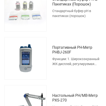
Пакетиках (порошок)
Стандартный буфер рН в
пакетиках (порошок)
Портативный РН-Метр
PHBJ-260F
Функции: 1. Широкоэкранный
ЖК-дисплей, регулируемая
синяя подсветка 2.
Автоматическая калибровка,
защита питани
Настольный PH/мВ-Метр
PXS-270