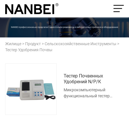
Жилище
>
Продукт
>
Сельскохозяйственные Инструменты
>
Тестер Удобрения Почвы
Тестер Почвенных
Удобрений N/P/K
Микрокомпьютерный
функциональный тестер
питательных веществ. Это
основной компонент, включая
основной инстр