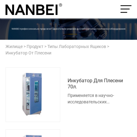
Жилище
>
Продукт
>
Типы Лабораторных Ящиков
>
Инкубатор От Плесени
Инкубатор Для Плесени
70л.
Применяется в научно-
исследовательских
учреждениях, университетах и
колледжах, производственных
предприятия