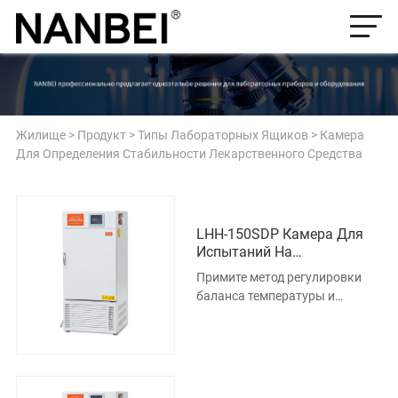
Жилище
>
Продукт
>
Типы Лабораторных Ящиков
>
Камера
Для Определения Стабильности Лекарственного Средства
LHH-150SDP Камера Для
Испытаний На
Стабильность
Примите метод регулировки
Лекарственных Средств
баланса температуры и
влажности, выберите
импортный незакрытый
промышленный компр