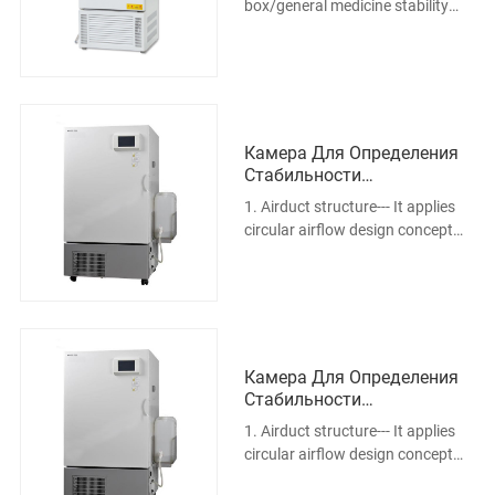
box/general medicine stability
test box Summary: Adopt balance
temperature and humidity
adjusting method, select
imported unclosed industrial
compressor, humidity sen
Камера Для Определения
Стабильности
Лекарственного Средства
1. Airduct structure--- It applies
150L
circular airflow design concept
and forced convection simulated
air circulation principle. The large
power air circulating blades
designed specially can produce
highe
Камера Для Определения
Стабильности
Лекарственного Средства
1. Airduct structure--- It applies
250л
circular airflow design concept
and forced convection simulated