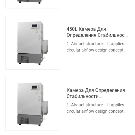
air circulation principle. The large
power air circulating blades
designed specially can produce
highe
450L Камера Для
Определения Стабильности
Лекарственного Средства
1. Airduct structure--- It applies
circular airflow design concept
and forced convection simulated
air circulation principle. The large
power air circulating blades
designed specially can produce
highe
Камера Для Определения
Стабильности
Лекарственного Препарата
1. Airduct structure--- It applies
750L
circular airflow design concept
and forced convection simulated
air circulation principle. The large
power air circulating blades