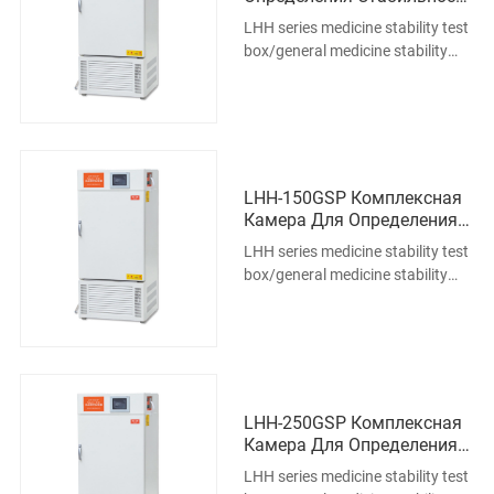
Лекарственного Средства
LHH series medicine stability test
box/general medicine stability
test box Summary: Adopt balance
temperature and humidity
adjusting method, select
imported unclosed industrial
compressor, humidity sen
LHH-150GSP Комплексная
Камера Для Определения
Лекарственной
LHH series medicine stability test
Устойчивости
box/general medicine stability
test box Summary: Adopt balance
temperature and humidity
adjusting method, select
imported unclosed industrial
compressor, humidity sen
LHH-250GSP Комплексная
Камера Для Определения
Стабильности
LHH series medicine stability test
Лекарственного Средства