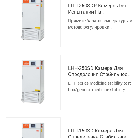
LHH-250SDP Камера Для
Испытаний На
Стабильность
Примите баланс температуры и
Лекарственных Средств
метода регулировки
влажности, выберите
импортный незакрытый
промышленный компр
LHH-250SD Камера Для
Определения Стабильности
Лекарственного Средства
LHH series medicine stability test
box/general medicine stability
test box Summary: Adopt balance
temperature and humidity
adjusting method, select
imported unclosed industrial
compressor, humidity sen
LHH-150SD Камера Для
Определения Стабильности