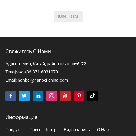
designed specially can produce
highe
10
IN TOTAL
Свяжитесь С Нами
Адрес: пекин, Китай, район цзиньшуй, 72
Телефон: +86-371-60310701
Email:
nanbei@nanbei-china.com
Информация
Продукт
Пресс - Центр
Видеозапись
О Нас