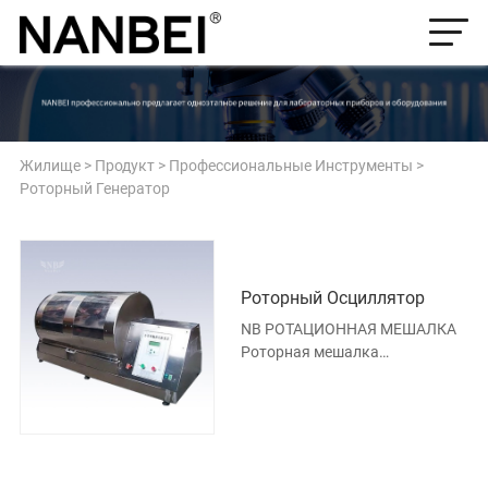
Жилище
>
Продукт
>
Профессиональные Инструменты
>
Роторный Генератор
Роторный Осциллятор
NB РОТАЦИОННАЯ МЕШАЛКА
Роторная мешалка
соответствует токсичности
процедуры экстракции
твердых отходов, явля