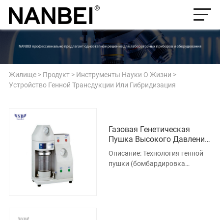
Жилище
>
Продукт
>
Инструменты Науки О Жизни
>
Устройство Генной Трансдукции Или Гибридизация
Газовая Генетическая
Пушка Высокого Давления
GJ-1000
Описание: Технология генной
пушки (бомбардировка
частицами) — это совершенно
новая технология доставки
генов