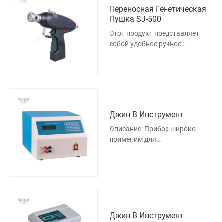
Переносная Генетическая
Пушка SJ-500
Этот продукт представляет
собой удобное ручное
устройство, которое может
управлять переносом генов на
месте.
Джин В Инструмент
Описание: Прибор широко
применим для
электроперфорации клеток
микроорганизмов животных и
растений, а также ис
Джин В Инструмент