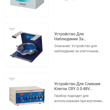
прибором системы УФ-
облучения и в основном
используется для фиксац
Устройство Для
Наблюдения За
Клеточными Клонами
Описание: Устройство для
наблюдения за клеточным
клоном K96 подходит для
удобного наблюдения за
клеточным клон
Устройство Для Слияния
Клеток CRY-3 0-48V
Инструмент Для Слияния
Прибор подходит для
Клеток
использования при изучении
гибридизации и слияния