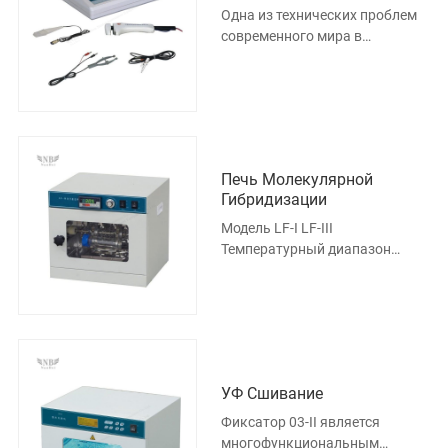
Одна из технических проблем
современного мира в
исследованиях ДНК-вакцин и
генной терапии заключается в
том, к
Печь Молекулярной
Гибридизации
Модель LF-I LF-III
Температурный диапазон
Температура окружающей
среды + 5℃100℃ Температура
окружающей среды + 5℃100℃
УФ Сшивание
Фиксатор 03-II является
многофункциональным