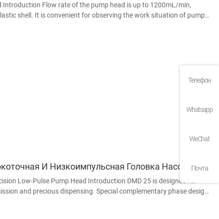
Introduction Flow rate of the pump head is up to 1200mL/min,
astic shell. It is convenient for observing the work situation of pump
adopts 304 stainless
Телефон
Whatsapp
WeChat
коточная И Низкоимпульсная Головка Насоса
Почта
ision Low-Pulse Pump Head Introduction DMD 25 is designed for
ission and precious dispensing. Special complementary phase design
itting pulse and improves