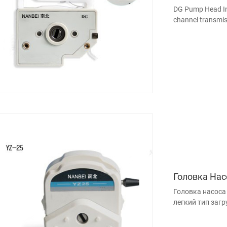
DG Pump Head Int
channel transmiss
pressing gap aut
Головка Нас
Головка насоса
легкий тип заг