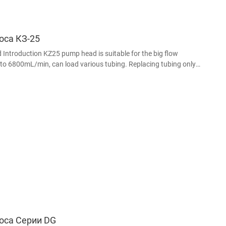
оса КЗ-25
ntroduction KZ25 pump head is suitable for the big flow
 to 6800mL/min, can load various tubing. Replacing tubing only
econds, easy to operate. can be mo
оса Серии DG