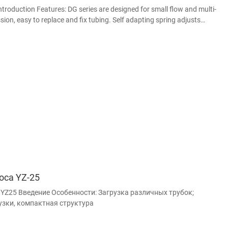
roduction Features: DG series are designed for small flow and multi-
ion, easy to replace and fix tubing. Self adapting spring adjusts
omatically accordi
оса YZ-25
 YZ25 Введение Особенности: Загрузка различных трубок;
рузки, компактная структура