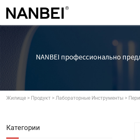
Жилище
>
Продукт
>
Лабораторные Инструменты
>
Пери
Категории