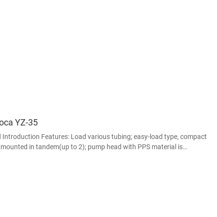
оса YZ-35
ntroduction Features: Load various tubing; easy-load type, compact
e mounted in tandem(up to 2); pump head with PPS material is
anic solvents and other