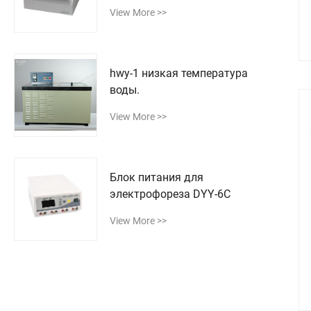
плавления WRS-1A
View More >>
hwy-1 низкая температура
воды.
View More >>
Блок питания для
электрофореза DYY-6C
View More >>