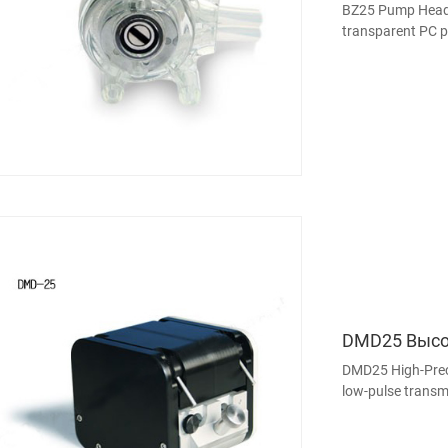
BZ25 Pump Head 
transparent PC pl
head. The roller 
DMD25 Высо
DMD25 High-Prec
low-pulse transm
decreases transm