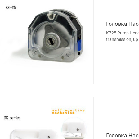
Головка Нас
KZ25 Pump Head I
transmission, up
wastes several s
Головка Нас