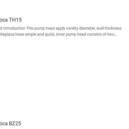
оса TH15
Introduction This pump head apply variety diameter, wall thickness
 Replace hose simple and quick, inner pump head consists of two
position, roller sha
оса BZ25