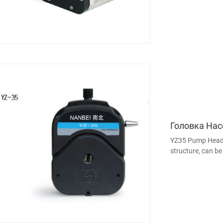
Головка Нас
YZ35 Pump Head I
structure, can b
resistance to org