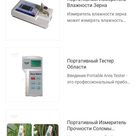
Влажности Зерна
Измеритель влажности зерна
может измерять влажность
риса и пшеницы, цифровой
электронный способ
измерения, пр
Портативный Тестер
Области
Введение Portable Area Tester -
это профессиональный прибор
для тестирования местности, в
котором используется система
Портативный Измеритель
Прочности Соломы
Растений