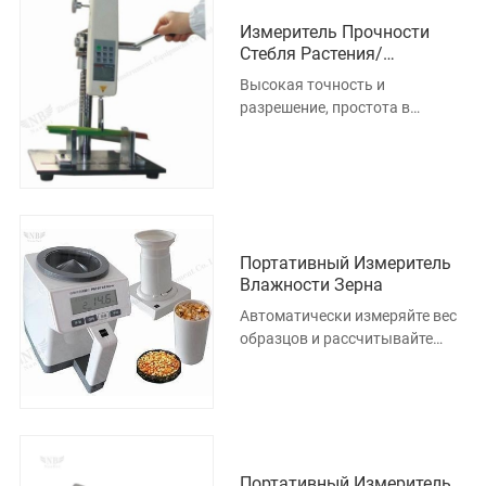
Измеритель Прочности
Стебля Растения/
Портативный Измеритель
Высокая точность и
Прочности Стебля
разрешение, простота в
Растения
эксплуатации, портативность.
Автоматическое сохранение
испытательн
Портативный Измеритель
Влажности Зерна
Автоматически измеряйте вес
образцов и рассчитывайте
коэффициент содержания
влаги. 2 Может тестировать 12
видо
Портативный Измеритель