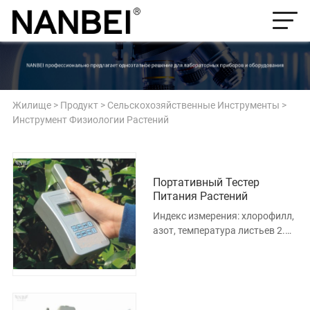
Жилище
>
Продукт
>
Сельскохозяйственные Инструменты
>
Инструмент Физиологии Растений
Портативный Тестер
Питания Растений
Индекс измерения: хлорофилл,
азот, температура листьев 2.
Диапазон: 0,0-99,9 SPAD
Портативный тестер питания
растений