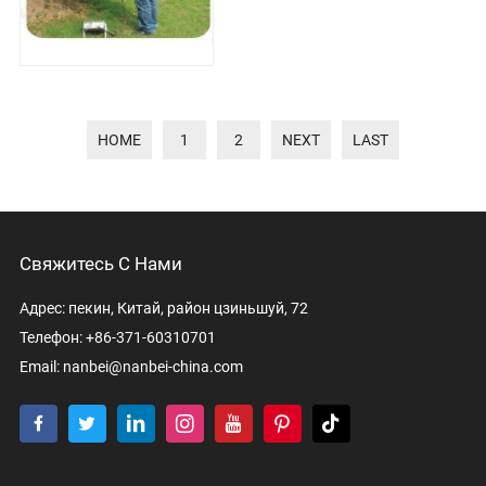
CO2 и листовой камере,
получая данные от датчиков.
2. Может тес
HOME
1
2
NEXT
LAST
Свяжитесь С Нами
Адрес: пекин, Китай, район цзиньшуй, 72
Телефон: +86-371-60310701
Email:
nanbei@nanbei-china.com