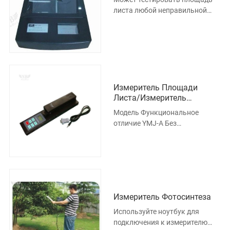
листа любой неправильной
формы, цвета, толщины и
содержания влаги. 2. При
высокой ско
Измеритель Площади
Листа/Измеритель
Площади Листа YMJ-A
Модель Функциональное
отличие YMJ-A Без
компьютерного интерфейса,
можно сохранять и проверять
данные только на
Измеритель Фотосинтеза
Используйте ноутбук для
подключения к измерителю