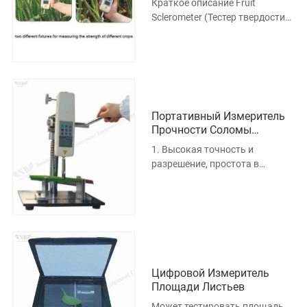
Краткое описание Fruit
Sclerometer (Тестер твердости
фруктов), эта серия включает в
себя три модели GY-1, GY-2 и
GY-3, которые
Портативный Измеритель
Прочности Соломы
Растений
1. Высокая точность и
разрешение, простота в
эксплуатации, портативность.
2. Автоматическое сохранение
испытате
Цифровой Измеритель
Площади Листьев
Может тестировать площадь