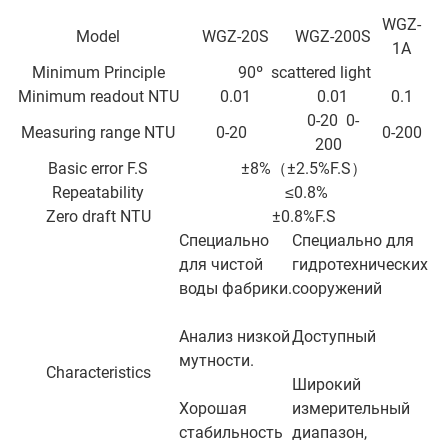
WGZ-
Model
WGZ-20S
WGZ-200S
1A
Minimum Principle
90º scattered light
Minimum readout NTU
0.01
0.01
0.1
0-20 0-
Measuring range NTU
0-20
0-200
200
Basic error F.S
±8%（±2.5%F.S）
Repeatability
≤0.8%
Zero draft NTU
±0.8%F.S
Специально
Специально для
для чистой
гидротехнических
воды фабрики.
сооружений
Анализ низкой
Доступный
мутности.
Characteristics
Широкий
Хорошая
измерительный
стабильность
диапазон,