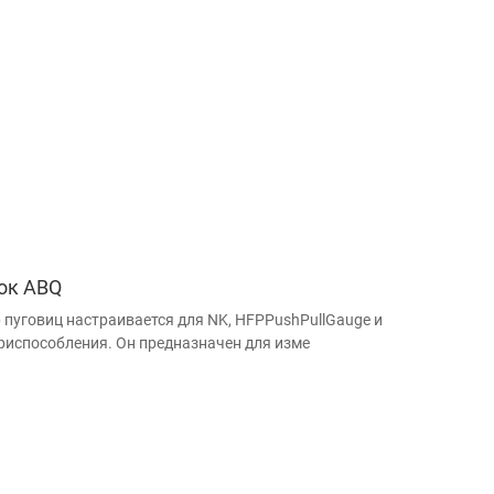
ок ABQ
р пуговиц настраивается для NK, HFPPushPullGauge и
риспособления. Он предназначен для изме