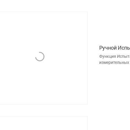
Ручной Испы
Функция Испыта
измерительных 