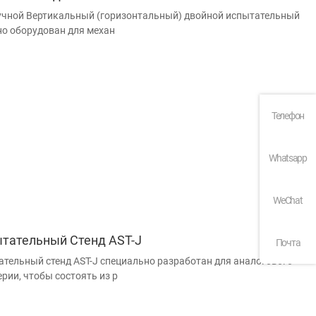
учной Вертикальный (горизонтальный) двойной испытательный
но оборудован для механ
Телефон
Whatsapp
WeChat
тательный Стенд AST-J
Почта
тельный стенд AST-J специально разработан для аналогового
рии, чтобы состоять из р