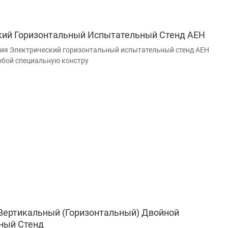
кий Горизонтальный Испытательный Стенд AEH
ия Электрический горизонтальный испытательный стенд AEH
обой специальную констру
Вертикальный (горизонтальный) Двойной
ный Стенд