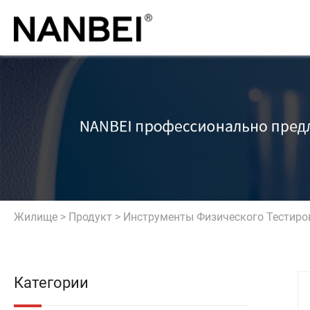
Жилище
>
Продукт
>
Инструменты Физического Тестиро
Категории