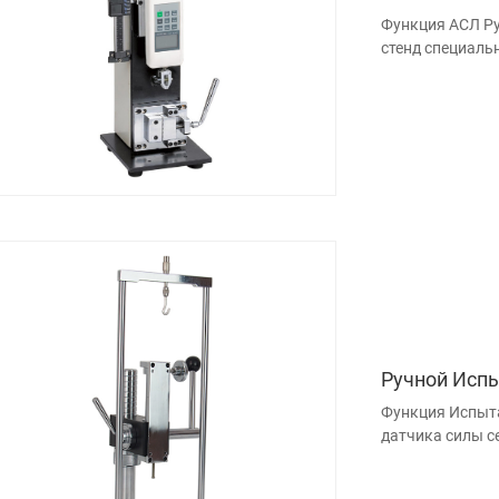
Функция АСЛ Р
стенд специаль
Ручной Испы
Функция Испыта
датчика силы се