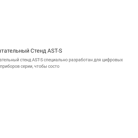
тательный Стенд AST-S
тельный стенд AST-S специально разработан для цифровых
приборов серии, чтобы состо