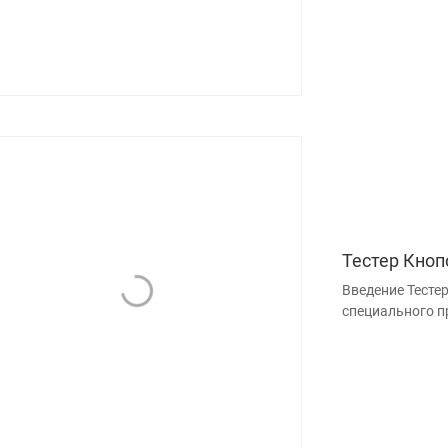
Тестер Кноп
Введение Тесте
специального п