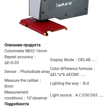
Описание продукта
Colorimeter NB32 16mm
Repeat accuracy：
Display Mode：CIELAB ……
ΔE<0.05
Color difference formula：
Sensor：Photodiode array
ΔEL*a*b ΔECMC ……
Measure the caliber：
Lighting the way：8/d
8mm
Measurement
Light source：A C D50 D65 ……
conditions：10°observer
Подробности