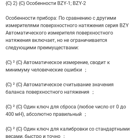
{C}
2) {C}
Особенности BZY-1; BZY-2
Особенности прибора: По сравнению с другими
измерителями поверхностного натяжения серия BZY
Автоматического измерителя поверхностного
натяжения включает, но не ограничивается
следующими преимуществами:
{C}
² {C}
Автоматическое измерение, сводит к
минимуму человеческие ошибки ；
{C}
² {C}
Автоматическое считывание значения
баланса поверхностного натяжения ；
{C}
² {C}
Один ключ для сброса (любое число от 0 до
400 мН), абсолютно правильный ；
{C}
² {C}
Один ключ для калибровки со стандартными
весами, быстро и точно ；