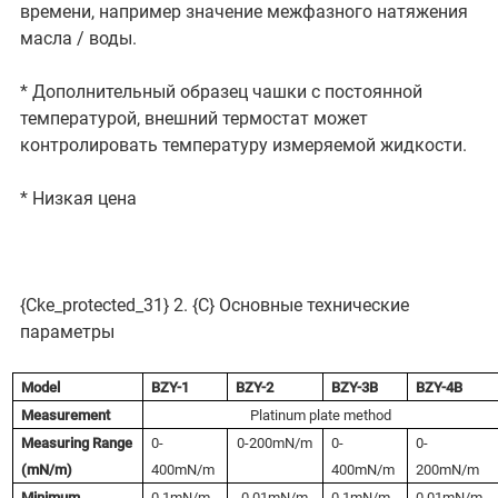
времени, например значение межфазного натяжения
масла / воды.
* Дополнительный образец чашки с постоянной
температурой, внешний термостат может
контролировать температуру измеряемой жидкости.
* Низкая цена
{Cke_protected_31} 2. {C}
Основные технические
параметры
Model
BZY-1
BZY-2
BZY-3B
BZY-4B
Measurement
Platinum plate method
Measuring Range
0-
0-200mN/m
0-
0-
(mN/m)
400mN/m
400mN/m
200mN/m
Minimum
0.1mN/m
0.01mN/m
0.1mN/m
0.01mN/m