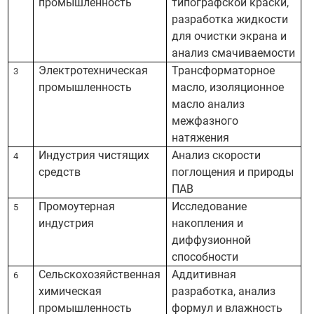
промышленность
типографской краски,
разработка жидкости
для очистки экрана и
анализ смачиваемости
Электротехническая
Трансформаторное
3
промышленность
масло, изоляционное
масло анализ
межфазного
натяжения
Индустрия чистящих
Анализ скорости
4
средств
поглощения и природы
ПАВ
Промоутерная
Исследование
5
индустрия
накопления и
диффузионной
способности
Сельскохозяйственная
Аддитивная
6
химическая
разработка, анализ
промышленность
формул и влажность