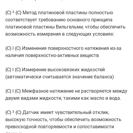
{C}
² {C}
Метод платиновой пластины полностью
соответствует требованию основного принципа
платиновой пластины Вильгельми, чтобы обеспечить
возможность измерения в следующих условиях:
{C}
l {C}
Изменения поверхностного натяжения из-за
наличия поверхностно-активных веществ
{C}
l {C}
Измерение высоковязких жидкостей
(автоматически считывается значение баланса)
{C}
l {C}
Межфазное натяжение не растворяется между
двумя видами жидкости, такими как масло и вода.
{C}
² {C}
Датчик имеет чувствительный отклик,
высокую точность, чтобы обеспечить возможность
превосходной повторяемости и сопоставимости