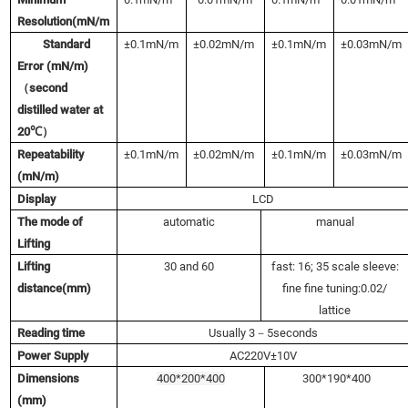
Resolution(mN/m
Standard
±0.1mN/m
±0.02mN/m
±0.1mN/m
±0.03mN/m
Error (mN/m)
（
second
distilled water at
20
℃）
Repeatability
±0.1mN/m
±0.02mN/m
±0.1mN/m
±0.03mN/m
(mN/m)
Display
LCD
The mode of
automatic
manual
Lifting
Lifting
30 and 60
fast: 16; 35 scale sleeve:
distance(mm)
fine fine tuning:0.02/
lattice
Reading time
Usually 3
－
5seconds
Power Supply
AC220V±10V
Dimensions
400*200*400
300*190*400
(mm)