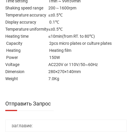
Time setting
1min ~ 99h59min
Shaking speed range
200～1600rpm
Temperature accuracy
≤±0.5℃
Display accuracy
0.1℃
Temperature uniformity
≤±0.5℃
Heating time
≤10min(from RT. to 80℃)
Capacity
2pcs micro plates or culture plates
Heating
Heating film
Power
150W
Voltage
AC220V or 110V/50~60Hz
Dimension
280×270×140mm
Weight
7.0Kg
Отправить Запрос