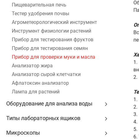
Об
Пищеварительная печь
Па
Тестер удобрения почвы
Агрометеорологический инструмент
Оп
Инструмент физиологии растений
Вс
Прибор для тестирования фруктов
пе
Прибор для тестирования семян
Ха
Прибор для проверки муки и масла
1.
Анализатор жира
вн
Анализатор сырой клетчатки
2.
Афлатоксин анализатор
Лампа для растений
Те
1.
Оборудование для анализа воды
2.
3.
Типы лабораторных ящиков
4.
5.
Микроскопы
6.