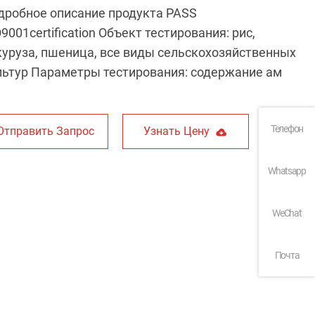
дробное описание продукта PASS
9001certification Объект тестирования: рис,
куруза, пшеница, все виды сельскохозяйственных
льтур Параметры тестирования: содержание ам
Телефон
Отправить Запрос
Узнать Цену
Whatsapp
WeChat
Почта