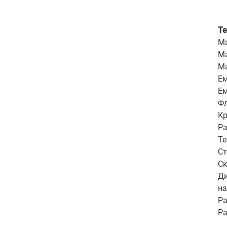
Те
Ма
Ма
Ма
Ем
Ем
Фл
Кр
Ра
Те
Ст
Ск
Ди
на
Ра
Ра