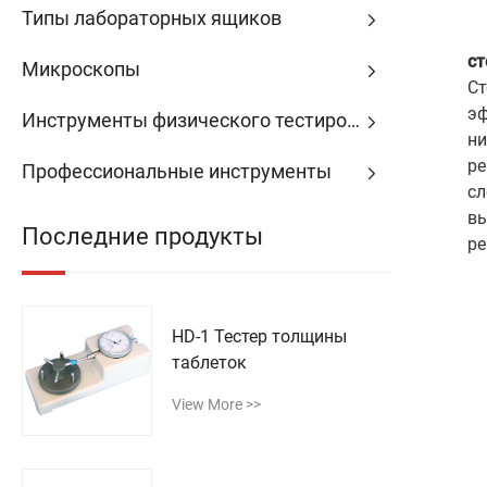
Типы лабораторных ящиков
ст
Микроскопы
Cт
эф
Инструменты физического тестирования
ни
ре
Профессиональные инструменты
сл
вы
Последние продукты
ре
HD-1 Тестер толщины
таблеток
View More >>