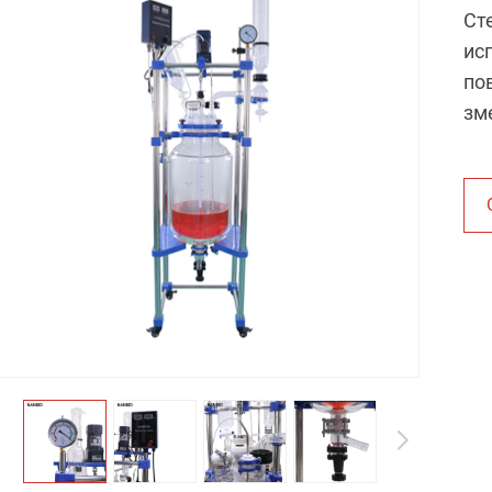
Cт
ис
по
зм