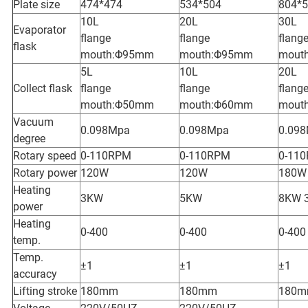
Plate size
474*474
534*504
804*
10L
20L
30L
Evaporator
flange
flange
flang
flask
mouth:Φ95mm
mouth:Φ95mm
mout
5L
10L
20L
Collect flask
flange
flange
flang
mouth:Φ50mm
mouth:Φ60mm
mout
Vacuum
0.098Mpa
0.098Mpa
0.09
degree
Rotary speed
0-110RPM
0-110RPM
0-11
Rotary power
120W
120W
180W
Heating
3KW
5KW
8KW 
power
Heating
0-400
0-400
0-400
temp.
Temp.
±1
±1
±1
accuracy
Lifting stroke
180mm
180mm
180