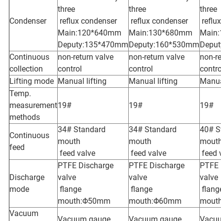
three
three
three
Condenser
reflux condenser
reflux condenser
reflu
Main:120*640mm
Main:130*680mm
Main
Deputy:135*470mm
Deputy:160*530mm
Depu
Continuous
non-return valve
non-return valve
non-re
collection
control
control
contro
Lifting mode
Manual lifting
Manual lifting
Manual
Temp.
measurement
19#
19#
19#
methods
34# Standard
34# Standard
40# S
Continuous
mouth
mouth
mout
feed
feed valve
feed valve
feed 
PTFE Discharge
PTFE Discharge
PTFE 
Discharge
valve
valve
valve
mode
flange
flange
flang
mouth:Φ50mm
mouth:Φ60mm
mout
Vacuum
Vacuum gauge
Vacuum gauge
Vacu