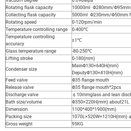
Vacuum degree
0.098Mpa
Rotating flask capacity
10000ml Φ280mm/Φ95mm f
Collecting flask capacity
5000ml Φ230mm/Φ50mm fl
Rotating speed
0-120rpm/min
Temperature controlling range
0-400℃
Temperature controlling
±1℃
accuracy
Glass temperature range
-80-250℃
Lifting stroke
0-180(mm)
MainΦ130×640H(mm)
Condenser size
DeputyΦ130×410H(mm)
Feed valve
Φ35 flange mouth
Release valve
Φ35 flange mouth*2pcs
Discharge valve
￠10mmglass and lean disch
Bath size/volume
Φ350×220H(mm) about21L
Dimension
1100*400*1900(mm)
Packing size
1070L×520W×1210H(mm) a
Gross weight
95KG