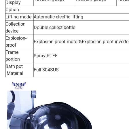
Display
Option
Lifting mode
Automatic electric lifting
Collection
Double collect bottle
device
Explosion-
Explosion-proof motor&Explosion-proof invert
proof
Frame
Spray PTFE
portion
Bath pot
Full 304SUS
Material