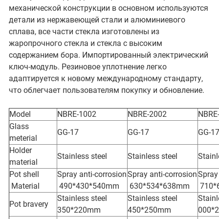
механической конструкции в основном используются
детали из нержавеющей стали и алюминиевого
сплава, все части стекла изготовлены из
жаропрочного стекла и стекла с высоким
содержанием бора. Импортированный электрический
ключ-модуль. Резиновое уплотнение легко
адаптируется к новому международному стандарту,
что облегчает пользователям покупку и обновление.
Model
NBRE-1002
NBRE-2002
NBRE
Glass
GG-17
GG-17
GG-1
meterial
Holder
Stainless steel
Stainless steel
Stainl
material
Pot shell
Spray anti-corrosion
Spray anti-corrosion
Spray 
Material
490*430*540mm
630*534*638mm
710*
Stainless steel
Stainless steel
Stainl
Pot bravery
350*220mm
450*250mm
000*