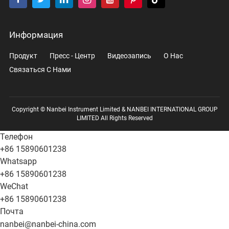
Информация
Продукт
Пресс - Центр
Видеозапись
О Нас
Связаться С Нами
Copyright © Nanbei Instrument Limited & NANBEI INTERNATIONAL GROUP
LIMITED All Rights Reserved
Телефон
+86 15890601238
Whatsapp
+86 15890601238
WeChat
+86 15890601238
Почта
nanbei@nanbei-china.com