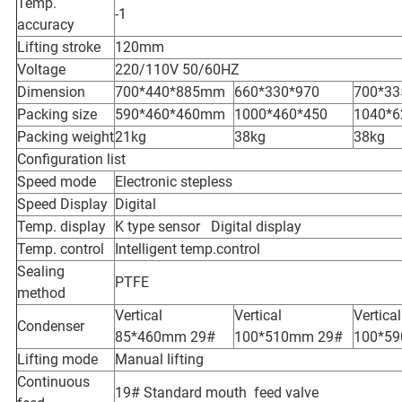
Temp.
-1
accuracy
Lifting stroke
120mm
Voltage
220/110V 50/60HZ
Dimension
700*440*885mm
660*330*970
700*33
Packing size
590*460*460mm
1000*460*450
1040*
Packing weight
21kg
38kg
38kg
Configuration list
Speed mode
Electronic stepless
Speed Display
Digital
Temp. display
K type sensor Digital display
Temp. control
Intelligent temp.control
Sealing
PTFE
method
Vertical
Vertical
Vertical
Condenser
85*460mm 29#
100*510mm 29#
100*5
Lifting mode
Manual lifting
Continuous
19# Standard mouth feed valve