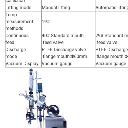
collection
Lifting mode
Manual lifting
Automatic liftin
Temp.
measurement
19#
methods
Continuous
40# Standard mouth
29# Standard 
feed
feed valve
feed valve
Discharge
PTFE Discharge valve
PTFE Discharge
mode
flange mouth:Φ60mm
flange mouth
Vacuum Display
Vacuum gauge
Vacuum gauge