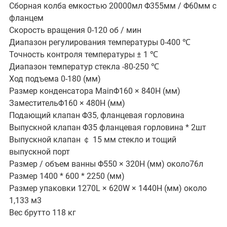
Сборная колба емкостью 20000мл Φ355мм / Φ60мм с
фланцем
Скорость вращения 0-120 об / мин
Диапазон регулирования температуры 0-400 ℃
Точность контроля температуры ± 1 ℃
Диапазон температур стекла -80-250 ℃
Ход подъема 0-180 (мм)
Размер конденсатора MainΦ160 × 840H (мм)
ЗаместительΦ160 × 480H (мм)
Подающий клапан Φ35, фланцевая горловина
Выпускной клапан Φ35 фланцевая горловина * 2шт
Выпускной клапан ￠ 15 мм стекло и тощий
выпускной порт
Размер / объем ванны Φ550 × 320Н (мм) около76л
Размер 1400 * 600 * 2250 (мм)
Размер упаковки 1270L × 620W × 1440H (мм) около
1,133 м3
Вес брутто 118 кг