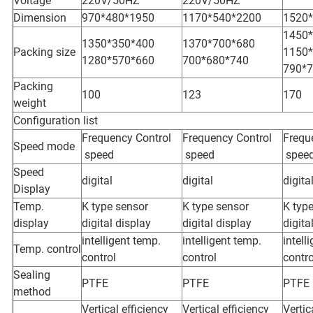
Voltage
220V/50HZ
220V/50HZ
Dimension
970*480*1950
1170*540*2200
1520
1450
1350*350*400
1370*700*680
Packing size
1150
1280*570*660
700*680*740
790*
Packing
100
123
170
weight
Configuration list
Frequency Control
Frequency Control
Frequ
Speed mode
speed
speed
spee
Speed
digital
digital
digita
Display
Temp.
K type sensor
K type sensor
K typ
display
digital display
digital display
digita
intelligent temp.
intelligent temp.
intell
Temp. control
control
control
contro
Sealing
PTFE
PTFE
PTFE
method
Vertical efficiency
Vertical efficiency
Vertic