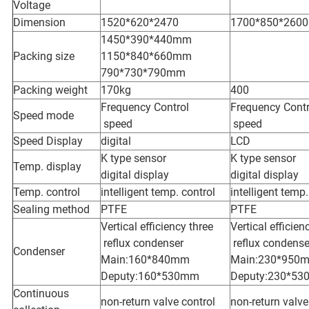
Voltage
Dimension
1520*620*2470
1700*850*2600
1450*390*440mm
Packing size
1150*840*660mm
790*730*790mm
Packing weight
170kg
400
Frequency Control
Frequency Contr
Speed mode
speed
speed
Speed Display
digital
LCD
K type sensor
K type sensor
Temp. display
digital display
digital display
Temp. control
intelligent temp. control
intelligent temp.
Sealing method
PTFE
PTFE
Vertical efficiency three
Vertical efficien
reflux condenser
reflux condense
Condenser
Main:160*840mm
Main:230*950
Deputy:160*530mm
Deputy:230*5
Continuous
non-return valve control
non-return valve