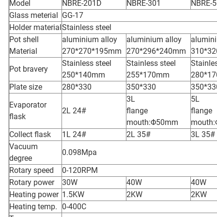
Model
NBRE-201D
NBRE-301
NBRE-5
Glass meterial
GG-17
Holder material
Stainless steel
Pot shell
aluminium alloy
aluminium alloy
alumini
Material
270*270*195mm
270*296*240mm
310*3
Stainless steel
Stainless steel
Stainle
Pot bravery
250*140mm
255*170mm
280*1
Plate size
280*330
350*330
350*33
3L
5L
Evaporator
2L 24#
flange
flange
flask
mouth:Φ50mm
mouth
Collect flask
1L 24#
2L 35#
3L 35#
Vacuum
0.098Mpa
degree
Rotary speed
0-120RPM
Rotary power
30W
40W
40W
Heating power
1.5KW
2KW
2KW
Heating temp.
0-400C