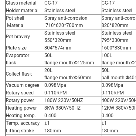
Glass meterial
GG-17
GG-17
Holder material
Stainless steel
Stainless steel
Pot shell
Spray anti-corrosion
Spray anti-corro
Material
710*620*700mm
820*820mm
Stainless steel
Stainless steel
Pot bravery
550*320mm
795*330mm
Plate size
804*574mm
1600*830mm
Evaporator
50L
100L
flask
flange mouth:Φ125mm
flange mouth:
20L
50L
Collect flask
flange mouth:Φ60mm
ball mouth:Φ4
Vacuum degree
0.098Mpa
0.098Mpa
Rotary speed
0-110RPM
0-110RPM
Rotary power
180W 220V/50HZ
400W 220V/50
Heating power
8KW 380V/50HZ
12KW 380V/50
Heating temp.
0-400
0-400
Temp. accuracy
±1
±1
Lifting stroke
180mm
180mm