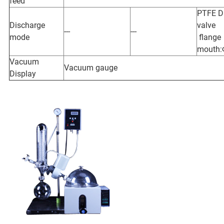
feed
PTFE D
Discharge
valve
---
---
mode
flange
mouth
Vacuum
Vacuum gauge
Display