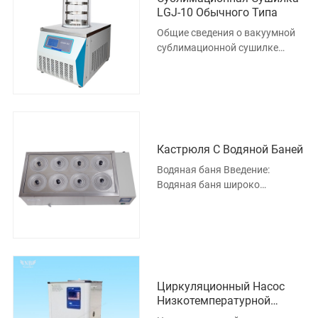
LGJ-10 Обычного Типа
Общие сведения о вакуумной
сублимационной сушилке
Сублимационная сушилка
широко используется в
медицине, фар
Кастрюля С Водяной Баней
Водяная баня Введение:
Водяная баня широко
используется в медицинских
институтах, университетах,
исследовате
Циркуляционный Насос
Низкотемпературной
Охлаждающей Жидкости