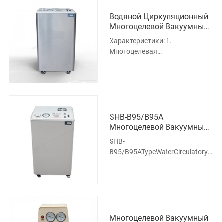
Водяной Циркуляционный
Многоцелевой Вакуумный
Насос Типа SHB-B95T
Характеристики: 1.
Многоцелевая
циркуляционная водаВакуум
PumpadoptsThelatesttechnology,
чтобы сделать службу
пожизненным,
SHB-B95/B95A
Многоцелевой Вакуумный
Насос С Циркуляцией Воды
SHB-
B95/B95ATypeWaterCirculatoryУн
вакуумный насос:
Характеристики: 1. Подходит
для исследовательского
экспериме
Многоцелевой Вакуумный