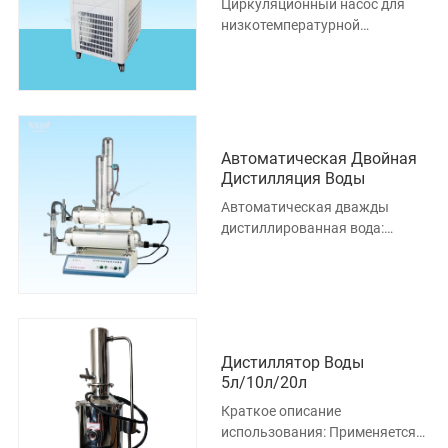
Циркуляционный насос для
низкотемпературной
охлаждающей жидкости
Краткое введение: c может
сочетаться с разл
Автоматическая Двойная
Дистилляция Воды
Автоматическая дважды
дистиллированная вода:
Прибор подходит для
лабораторного приготовления
второстепенны
Дистиллятор Воды
5л/10л/20л
Краткое описание
использования: Применяется