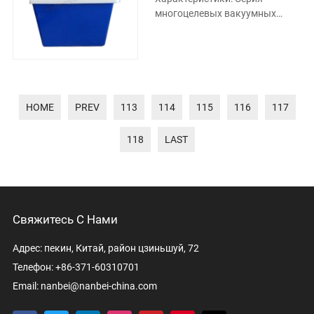
многоцелевых вакуумных
насосов для циркуляционной
воды использует
циркулирующую воду
HOME
PREV
113
114
115
116
117
118
LAST
Свяжитесь С Нами
Адрес: пекин, Китай, район цзиньшуй, 72
Телефон: +86-371-60310701
Email:
nanbei@nanbei-china.com