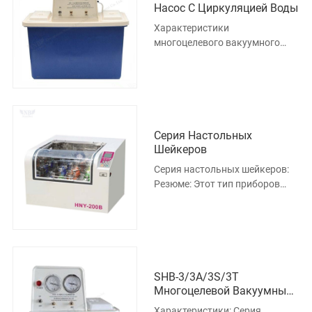
Насос С Циркуляцией Воды
Характеристики
многоцелевого вакуумного
насоса с циркуляцией воды
типа SHB-IVA: 1. Многоцелевой
вакуумный насос с
Серия Настольных
Шейкеров
Серия настольных шейкеров:
Резюме: Этот тип приборов
широко используется в
гермкультуре, ферментации,
гибриди
SHB-3/3A/3S/3T
Многоцелевой Вакуумный
Насос С Циркуляцией Воды
Характеристики: Серия