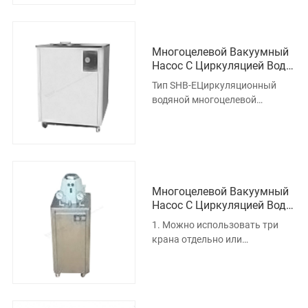
Многоцелевой Вакуумный
Насос С Циркуляцией Воды
Типа SHB-E
Тип SHB-EЦиркуляционный
водяной многоцелевой
вакуумный насос:
Характеристики: Вакуумный
насос специально разра
Многоцелевой Вакуумный
Насос С Циркуляцией Воды
Типа SHB-B88
1. Можно использовать три
крана отдельно или
параллельно. 2. Два крана
снабжены вакуумным
прерывателем, который