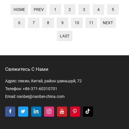
HOME
PREV
1
2
3
4
5
6
7
8
9
10
11
NEXT
LAST
Свяжитесь С Нами
Адрес: пекин, Китай, район цзиньшуй, 72
Телефон: +86-371-60310701
Email:
nanbei@nanbei-china.com