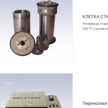
КЛЕТКА СТ
Резервуар стар
200 ℃ с ролико
Переносная 